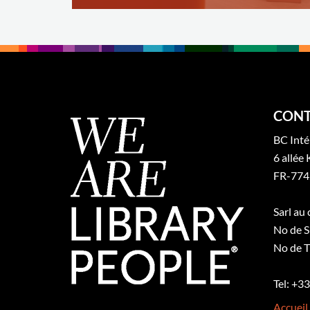
CONT
BC Inté
6 allée 
FR-774
Sarl au
No de S
No de T
Tel: +3
Accueil