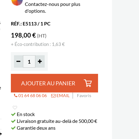
Contactez-nous pour plus
d'options.
s
RÉF.: E5113 / 1 PC
a
198,00 €
(HT)
+ Éco-contribution : 1,63 €
AJOUTER AU PANIER
e
01 64 68 06 06
EMAIL
Favoris
En stock
Livraison gratuite au-delà de 500,00 €
Garantie deux ans