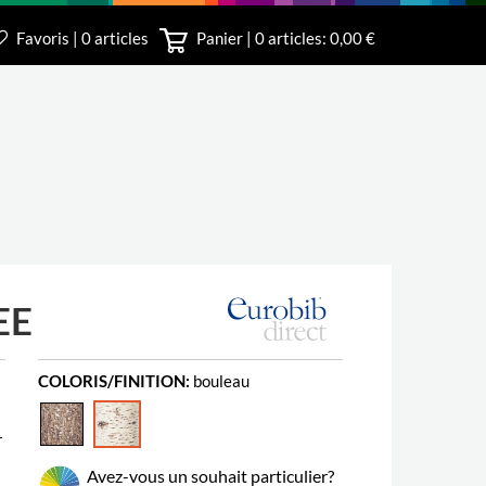
Favoris | 0 articles
Panier |
0
articles: 0,00 €
irect
EE
COLORIS/FINITION:
bouleau
r
Avez-vous un souhait particulier?