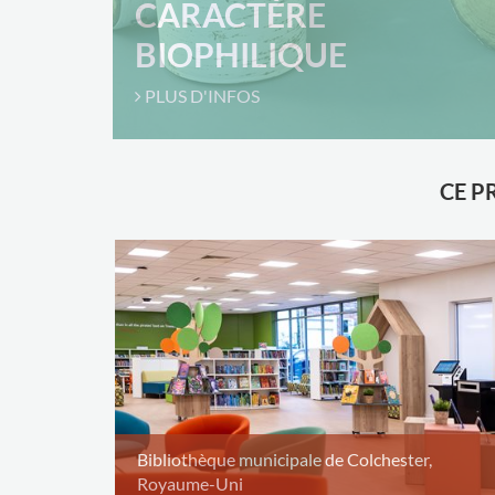
CARACTÈRE
BIOPHILIQUE
PLUS D'INFOS
CE P
Bibliothèque municipale de Colchester,
Royaume-Uni