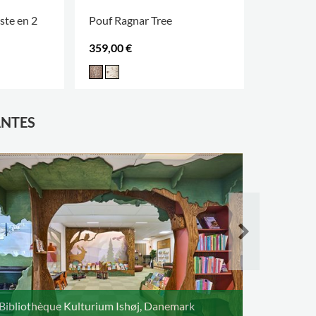
iste en 2
Pouf Ragnar Tree
Pouf Bjor
359,00 €
346,00 €
ANTES
Bibliothè
Bibliothèque Kulturium Ishøj, Danemark