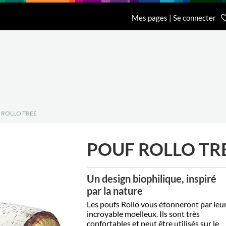
n
Recherche
L'entreprise
Contact
Mes pages | Se connecter
Accueil Général BCI
Accueil Eurobib D
01 64 68 06 06
01 86 65 59 70
 ROLLO TREE
POUF ROLLO TR
Un design biophilique, inspiré
par la nature
Les poufs Rollo vous étonneront par leu
incroyable moelleux. Ils sont très
confortables et peut être utilisés sur le