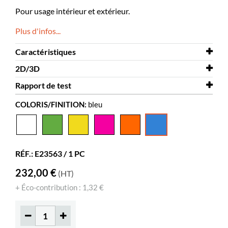
Pour usage intérieur et extérieur.
Plus d'infos...
Caractéristiques
2D/3D
Largeur
700 mm
Rapport de test
Profondeur
2D/3D
640 mm
Fauteuil Gumball - Junior.dwg
COLORIS/FINITION:
bleu
Hauteur
Rapport de test
490 mm
Fauteuil Gumball
Coloris
Rapport de test
bleu
Fauteuil Gumball - Junior
Matériaux
plastique rotomoulé, PE
RÉF.: E23563 / 1 PC
Hauteur d’assise
290 mm
232,00 €
(HT)
+ Éco-contribution : 1,32 €