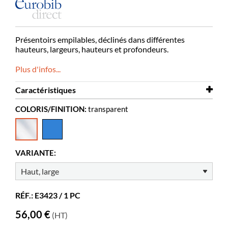
Présentoirs empilables, déclinés dans différentes
hauteurs, largeurs, hauteurs et profondeurs.
Plus d'infos...
Caractéristiques
COLORIS/FINITION:
transparent
Largeur
700 mm
Profondeur
185 mm
Hauteur
260 mm
VARIANTE:
Coloris
transparent
Matériaux
acrylique transparent,
PMMA
RÉF.: E3423 / 1 PC
Profondeur
40 mm
56,00 €
(HT)
d’exposition