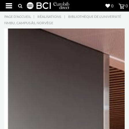
0
0
PAGE D'ACCUEIL
|
RÉALISATIONS
|
BIBLIOTHÈQUE DE L'UNIVERSITÉ
Réalisations
NMBU, CAMPUS ÅS, NORVÈGE
Produits
5
Inspiration
Recherche
L'entreprise
7
Contact
5