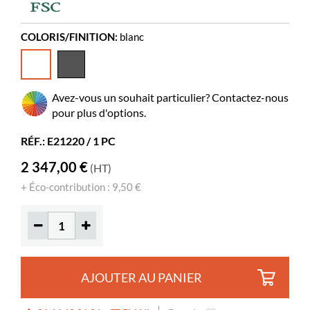
Matériaux
mélamine sur MDF
Montage à prévoir
oui
COLORIS/FINITION:
blanc
Albums
125-285
Livres standards
120-180
Avez-vous un souhait particulier? Contactez-nous
Roulettes
oui
pour plus d'options.
Diamètre
75 mm
RÉF.: E21220 / 1 PC
Verrouillables
2
2 347,00 €
(HT)
Tapis rainurés en caoutchouc
inclus
+ Éco-contribution : 9,50 €
Profondeur utile
91 mm
Longueur utile
882 mm
AJOUTER AU PANIER