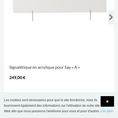
Signalétique en acrylique pour Say « A »
249,00 €
.
Les cookies sont nécessaires pour que le site fonctionne, mais ils
✖
fournissent également des informations sur l'utilisation de notre site
CE PRODUIT APPARAÎT DANS LES
Web afin que nous puissions l'améliorer pour vous et pour d'autres.
Lire plus
RÉFÉRENCES SUIVANTES
Language
Login