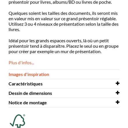
présentoir pour livres, albums/BD ou livres de poche.
Quelques soient les tailles des documents, ils seront mis
en valeur mis en valeur sur ce grand présentoir réglable.
Utilisez 3 ou 4 niveaux de présentation selon la taille des
livres.
Idéal pour les grands espaces ouverts, là où un petit
présentoir tend à disparaître. Placez le seul ou en groupe
pour créer par exemple un mur de présentation.
Plus d'infos...
Images d'inspiration
Caractéristiques
Dessin de dimensions
Largeur
920 mm
Notice de montage
Profondeur
Dessin de dimensions
935 mm
Say « A »
Hauteur
Notice de montage
1509 mm
Say « A »
Coloris
blanc