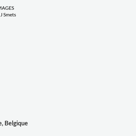
MAGES
J Smets
e, Belgique