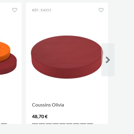
RÉF.: E4055
CONFIG
Coussins Olivia
Rayonn
48,70 €
Contac
PLUS D'