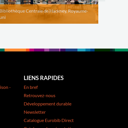
Bibliothèque Centrale de Hackney, Royaume-
uni
LIENS RAPIDES
ison -
En bref
Retrouvez-nous
Développement durable
Newsletter
Catalogue Eurobib Direct