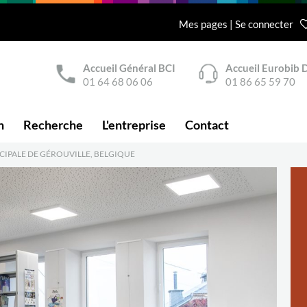
Mes pages | Se connecter
Accueil Général BCI
Accueil Eurobib D
01 64 68 06 06
01 86 65 59 70
n
Recherche
L'entreprise
Contact
IPALE DE GÉROUVILLE, BELGIQUE