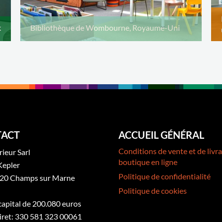
k
Bibliothèque de Wombourne, Royaume-Uni
ACT
ACCUEIL GÉNÉRAL
Conditions de vente et de livra
rieur Sarl
boutique en ligne
Kepler
Politique de confidentialité
20 Champs sur Marne
Politique de cookies
 capital de 200.080 euros
iret: 330 581 323 00061