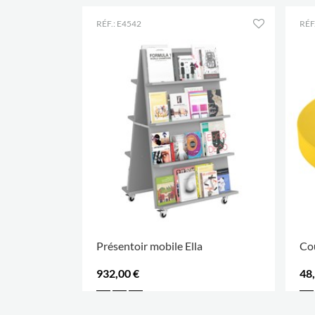
RÉF.: E4542
RÉF
Présentoir mobile Ella
Cou
932,00 €
48