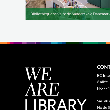
Bibliothèque scolaire de Sønderskov, Danemar
CONT
BC Inté
6 allée 
FR-774
Sarl au
No de S