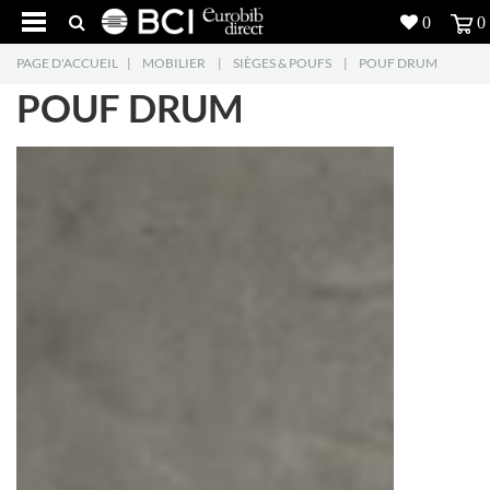
0
0
PAGE D'ACCUEIL
|
MOBILIER
|
SIÈGES & POUFS
|
POUF DRUM
Réalisations
POUF DRUM
Produits
5
Inspiration
Recherche
L'entreprise
7
Contact
5