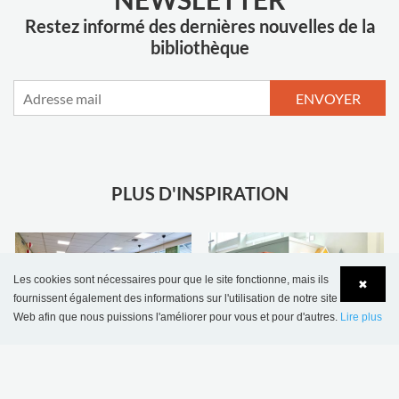
Restez informé des dernières nouvelles de la
bibliothèque
ENVOYER
PLUS D'INSPIRATION
Les cookies sont nécessaires pour que le site fonctionne, mais ils
✖
Bibliothèque scolaire
Bibliothèque de
fournissent également des informations sur l'utilisation de notre site
de Sønderskov,
Wombourne,
Web afin que nous puissions l'améliorer pour vous et pour d'autres.
Lire plus
Danemark
Royaume-Uni
Language
Login