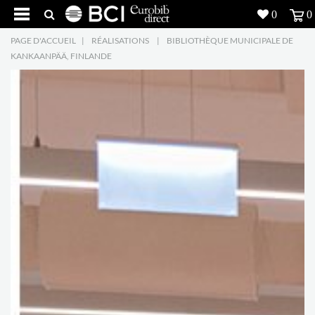
0
0
PAGE D'ACCUEIL
|
RÉALISATIONS
|
BIBLIOTHÈQUE MUNICIPALE DE
Réalisations
KANKAANPÄÄ, FINLANDE
Produits
5
Inspiration
Recherche
L'entreprise
7
Contact
5