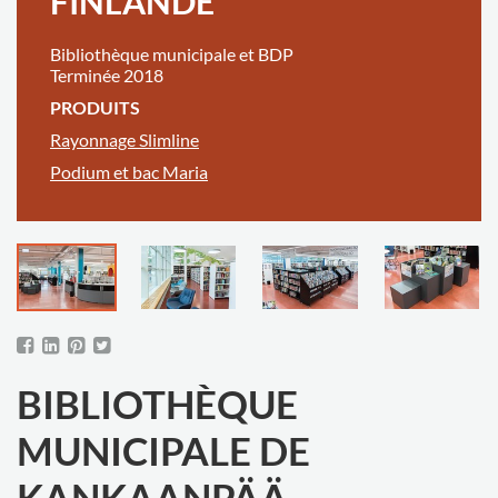
FINLANDE
Bibliothèque municipale et BDP
Terminée 2018
PRODUITS
Rayonnage Slimline
Podium et bac Maria
BIBLIOTHÈQUE
MUNICIPALE DE
KANKAANPÄÄ,