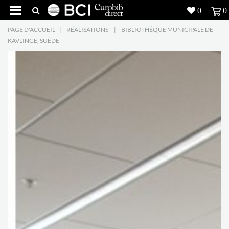
0
0
PAGE D'ACCUEIL
|
RÉALISATIONS
|
BIBLIOTHÉQUE MUNICIPALE DE
Réalisations
KÄVLINGE, SUÈDE
Produits
5
Inspiration
Recherche
L'entreprise
7
Contact
5