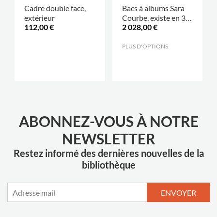
Cadre double face,
Bacs à albums Sara
extérieur
Courbe, existe en 3
112,00 €
2 028,00 €
tailles
.
PLUS D'OPTIONS
.
ABONNEZ-VOUS À NOTRE
NEWSLETTER
Restez informé des dernières nouvelles de la
bibliothèque
ENVOYER