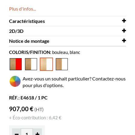
Plus d'infos...
Caractéristiques
2D/3D
Largeur
670 mm
Notice de montage
Profondeur
2D/3D
430 mm
Gotland 3D.dwg
COLORIS/FINITION:
bouleau, blanc
Hauteur
Notice de montage
1090 mm
Gotland
Coloris
bouleau, blanc
Matériaux
acier thermolaqué, panneaux de
Avez-vous un souhait particulier? Contactez-nous
particules plaqué
pour plus d'options.
Montage à
oui
prévoir
RÉF.: E4618 / 1 PC
Albums
160-325
907,00 €
(HT)
Livres
100-160
+ Éco-contribution : 6,42 €
standards
Roulettes
oui