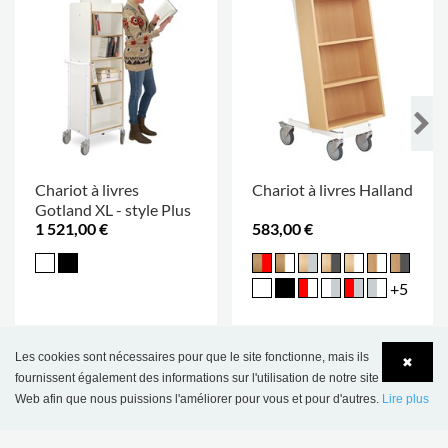
Chariot à livres
Chariot à livres Halland
Gotland XL - style Plus
1 521,00 €
583,00 €
+5
Les cookies sont nécessaires pour que le site fonctionne, mais ils
✖
CE PRODUIT APPARAÎT DANS LES
fournissent également des informations sur l'utilisation de notre site
RÉFÉRENCES SUIVANTES
Web afin que nous puissions l'améliorer pour vous et pour d'autres.
Lire plus
Language
Login