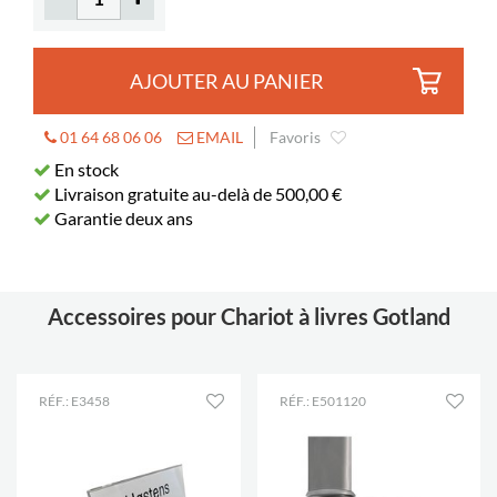
Diamètre
125 mm
Verrouillables
2
AJOUTER AU PANIER
Profondeur
203 mm
utile
01 64 68 06 06
EMAIL
Favoris
Longueur
420 mm
En stock
utile
Livraison gratuite au-delà de 500,00 €
Garantie deux ans
Accessoires pour Chariot à livres Gotland
RÉF.: E3458
RÉF.: E501120