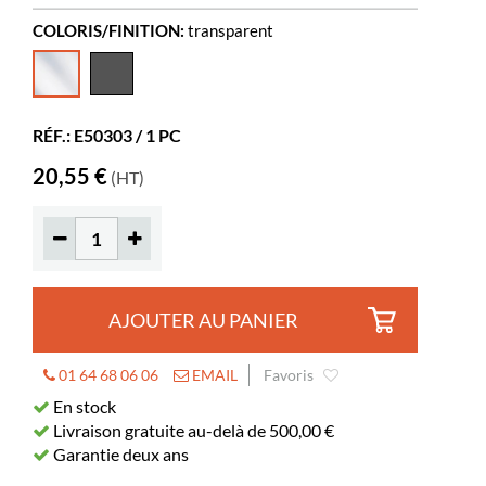
COLORIS/FINITION:
transparent
Largeur
100 mm
Profondeur
253 mm
Hauteur
230 mm
RÉF.: E50303 / 1 PC
Coloris
transparent
20,55 €
(HT)
Matériaux
PS
AJOUTER AU PANIER
01 64 68 06 06
EMAIL
Favoris
En stock
Livraison gratuite au-delà de 500,00 €
Garantie deux ans