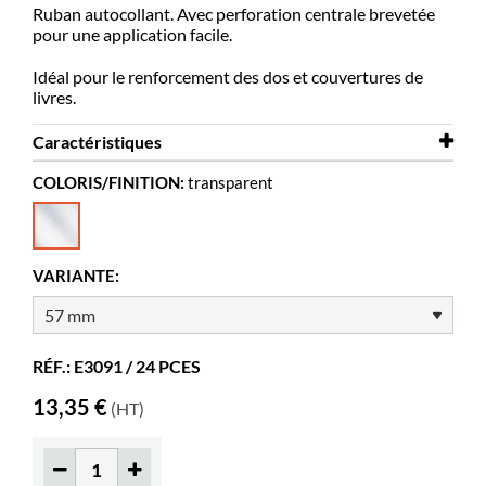
Ruban autocollant. Avec perforation centrale brevetée
pour une application facile.
Idéal pour le renforcement des dos et couvertures de
livres.
Caractéristiques
COLORIS/FINITION:
transparent
Largeur
57 mm
Coloris
transparent
Matériaux
PVC
VARIANTE:
Repositionnable
non
Épaisseur
60 μm
RÉF.: E3091 / 24 PCES
13,35 €
(HT)