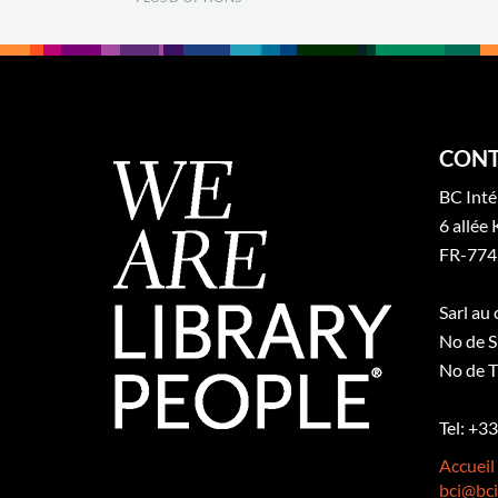
CONT
BC Inté
6 allée 
FR-774
Sarl au
No de S
No de T
Tel: +3
Accueil
bci@bci