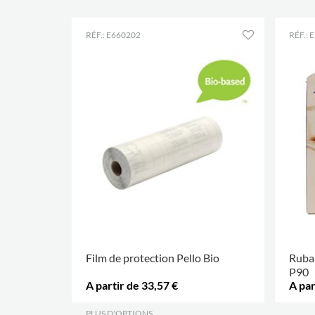
RÉF.: E660202
RÉF.: 
Film de protection Pello Bio
Ruban
P90
A partir de 33,57 €
A par
PLUS D'OPTIONS
.
.