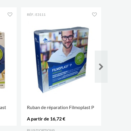
RÉF.: E3111
RÉF.: E3112
ast
Ruban de réparation Filmoplast P
Ruban de 
A partir de 16,72 €
A partir 
PLUS D'OPTIONS
.
PLUS D'OP