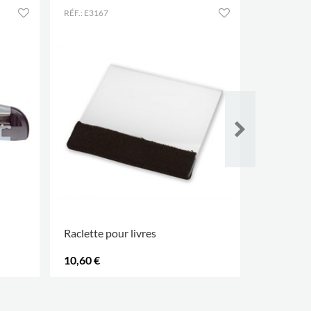
RÉF.: E3167
RÉF.: E3170
Raclette pour livres
Tapis de 
10,60 €
32,40 €
.
.