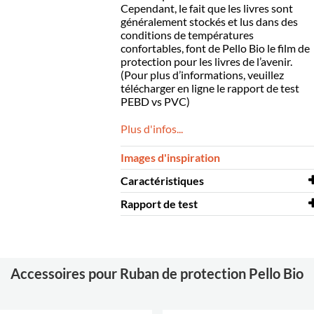
Cependant, le fait que les livres sont
généralement stockés et lus dans des
conditions de températures
confortables, font de Pello Bio le film de
protection pour les livres de l’avenir.
(Pour plus d’informations, veuillez
télécharger en ligne le rapport de test
PEBD vs PVC)
Plus d'infos...
Images d'inspiration
Caractéristiques
Rapport de test
Longueur
25 m
Largeur
Rapport de test
50 mm
Pello Bio
Coloris
transparent
Accessoires pour Ruban de protection Pello Bio
Matériaux
Bioplastique, LDPE
Repositionnable
limité