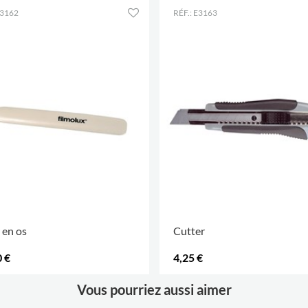
Épaisseur
90 μm
E3162
RÉF.: E3163
r en os
Cutter
 €
4,25 €
.
Vous pourriez aussi aimer