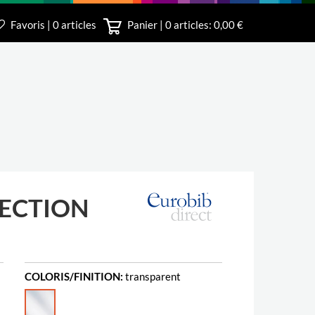
Favoris | 0 articles
Panier |
0
articles: 0,00 €
irect
ECTION
COLORIS/FINITION:
transparent