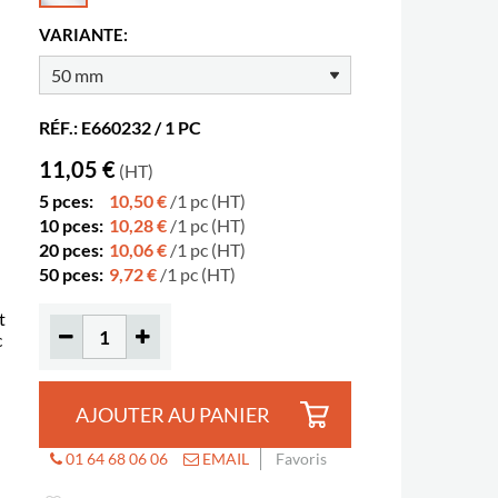
VARIANTE:
RÉF.: E660232 / 1 PC
11,05 €
(HT)
5 pces:
10,50 €
/1 pc (HT)
10 pces:
10,28 €
/1 pc (HT)
20 pces:
10,06 €
/1 pc (HT)
50 pces:
9,72 €
/1 pc (HT)
t
c
AJOUTER AU PANIER
01 64 68 06 06
EMAIL
Favoris