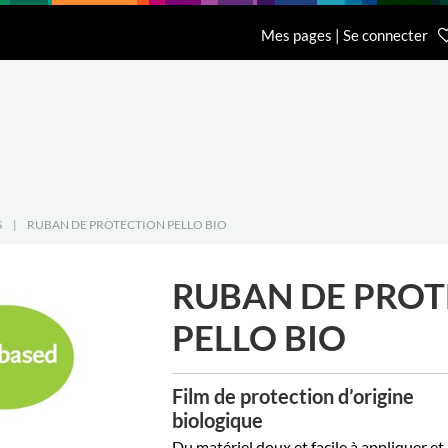
n
Recherche
L'entreprise
Contact
Mes pages | Se connecter
Accueil Général BCI
Accueil Eurobib D
01 64 68 06 06
01 86 65 59 70
S
|
RUBAN DE PROTECTION PELLO BIO
RUBAN DE PROT
PELLO BIO
Film de protection d’origine
biologique
Du matériel doux et facile à appliquer et