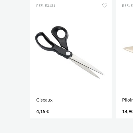
RÉF.: E3151
RÉF.: 
Ciseaux
Plioi
4,15 €
14,90
.
.