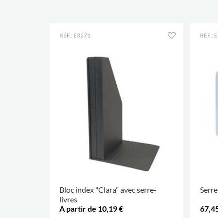
RÉF.: E3271
RÉF.: 
Bloc index "Clara" avec serre-
Serre
livres
A partir de 10,19 €
67,45