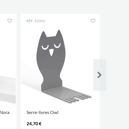
RÉF.: E3352
RÉF.: E3176
 Nora
Serre-livres Owl
Serre-livr
24,70 €
112,00 €