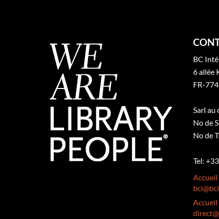
CONT
BC Inté
6 allée 
FR-774
Sarl au
No de S
No de T
Tel: +3
Accueil
bci@bci
Accueil
direct@