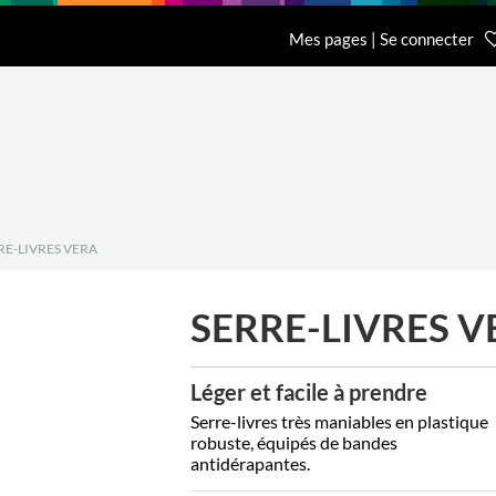
n
Recherche
L'entreprise
Contact
Mes pages | Se connecter
Accueil Général BCI
Accueil Eurobib D
01 64 68 06 06
01 86 65 59 70
RE-LIVRES VERA
SERRE-LIVRES V
Léger et facile à prendre
Serre-livres très maniables en plastique
robuste, équipés de bandes
antidérapantes.