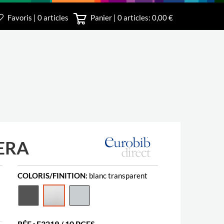
Favoris | 0 articles
Panier |
0
articles: 0,00 €
irect
ERA
COLORIS/FINITION:
blanc transparent
RÉF.: E3219 / 10 PCES