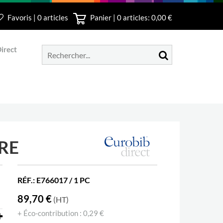
Favoris | 0 articles
Panier |
0
articles: 0,00 €
irect
RE
RÉF.: E766017 / 1 PC
89,70 €
(HT)
+ Éco-contribution : 0,29 €