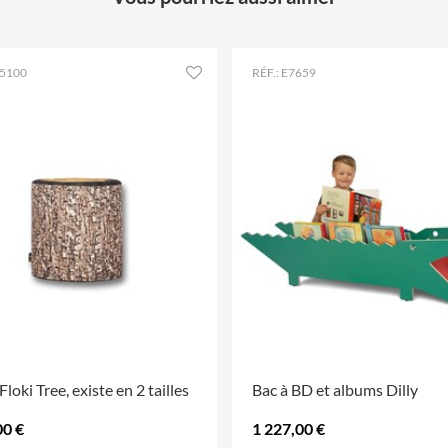
E5100
RÉF.: E7659
Floki Tree, existe en 2 tailles
Bac à BD et albums Dilly
00 €
1 227,00 €