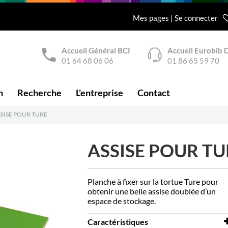
Mes pages | Se connecter
Accueil Général BCI
Accueil Eurobib D
01 64 68 06 06
01 86 65 59 70
n
Recherche
L'entreprise
Contact
SSISE POUR TURE
ASSISE POUR TU
Planche à fixer sur la tortue Ture pour
obtenir une belle assise doublée d’un
espace de stockage.
Caractéristiques