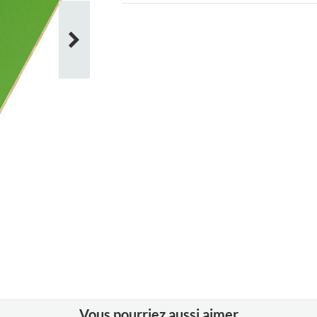
Matériaux
Formica®, contreplaqué
stratifié
Vous pourriez aussi aimer