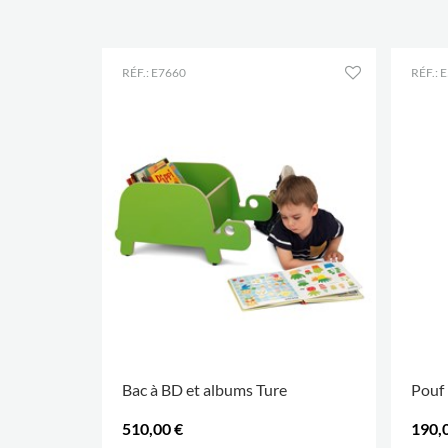
RÉF.: E7660
RÉF.: 
Bac à BD et albums Ture
Pouf 
510,00 €
190,