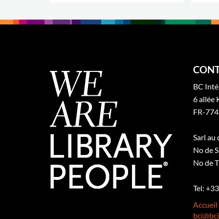
.
CONT
BC Inté
6 allée 
FR-774
Sarl au
No de S
No de T
Tel: +3
Accueil
bci@bci