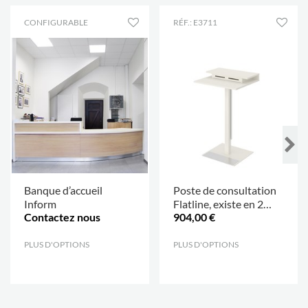
CONFIGURABLE
RÉF.: E3711
Banque d’accueil
Poste de consultation
Inform
Flatline, existe en 2
Contactez nous
904,00 €
tailles
PLUS D'OPTIONS
.
PLUS D'OPTIONS
.