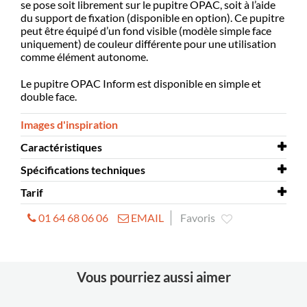
se pose soit librement sur le pupitre OPAC, soit à l’aide
du support de fixation (disponible en option). Ce pupitre
peut être équipé d’un fond visible (modèle simple face
uniquement) de couleur différente pour une utilisation
comme élément autonome.
Le pupitre OPAC Inform est disponible en simple et
double face.
Images d'inspiration
Caractéristiques
Spécifications techniques
Montage à prévoir
oui
Tarif
Matériaux
Spécifications techniques
panneaux de particules melaminé
Inform
01 64 68 06 06
EMAIL
Favoris
Simple-/doubleface
Tarif
L750 x P625/1200 x H1065 mm
Inform - EUR
Vous pourriez aussi aimer