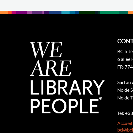
CONT
BC Inté
6 allée 
FR-774
Sarl au
No de S
No de T
Tel: +3
Accueil
bci@bci