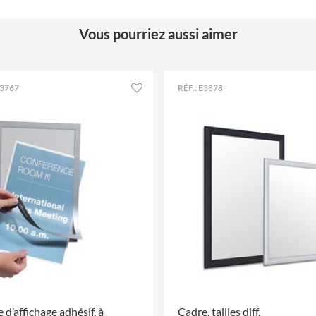
Coloris
noir
Matériaux
PVC
Vous pourriez aussi aimer
E3767
RÉF.: E3878
 d’affichage adhésif, à
Cadre. tailles diff.