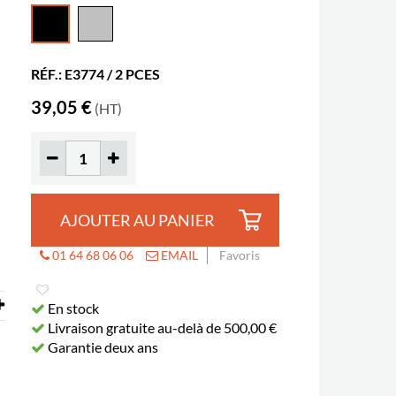
RÉF.: E3774 / 2 PCES
39,05 €
(HT)
AJOUTER AU PANIER
01 64 68 06 06
EMAIL
Favoris
En stock
Livraison gratuite au-delà de 500,00 €
Garantie deux ans