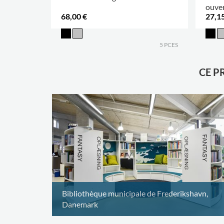
ouve
68,00 €
27,15
5 PCES
CE P
Bibliothèque municipale de Frederikshavn,
Danemark