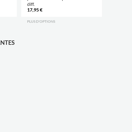
diff.
A4/A3
17,95 €
144,00 €
PLUS D'OPTIONS
.
ANTES