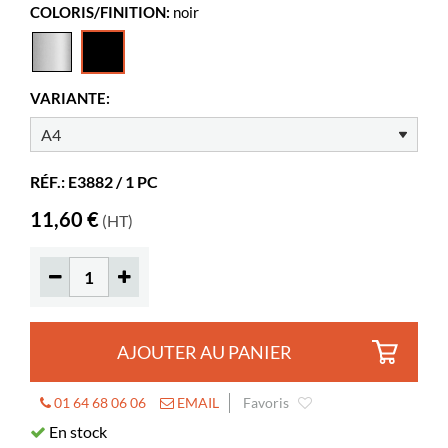
COLORIS/FINITION:
noir
Largeur
241 mm
Hauteur
328 mm
Coloris
noir
VARIANTE:
Matériaux
aluminium
RÉF.: E3882 / 1 PC
11,60 €
(HT)
AJOUTER AU PANIER
01 64 68 06 06
EMAIL
Favoris
En stock