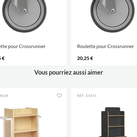
tte pour Crossrunner
Roulette pour Crossrunner
 €
20,25 €
D'OPTIONS
.
PLUS D'OPTIONS
.
Vous pourriez aussi aimer
E4618
RÉF.: E4571