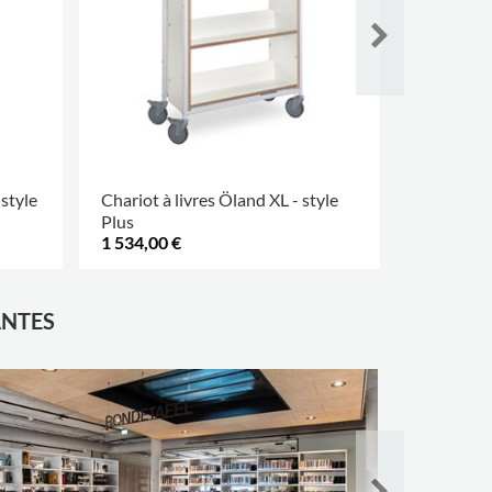
 style
Chariot à livres Öland XL - style
Chariot à 
Plus
1 534,00 €
969,00 €
ANTES
Médiathè