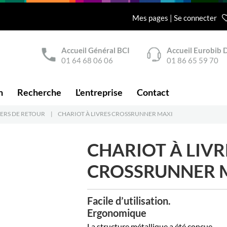
Mes pages | Se connecter
Accueil Général BCI
Accueil Eurobib D
01 64 68 06 06
01 86 65 59 70
n
Recherche
L'entreprise
Contact
IERS DE RETOUR
|
CHARIOT À LIVRES CROSSRUNNER MAXI
CHARIOT À LIVR
CROSSRUNNER 
Facile d’utilisation.
Ergonomique
La structure métallique a été conçue