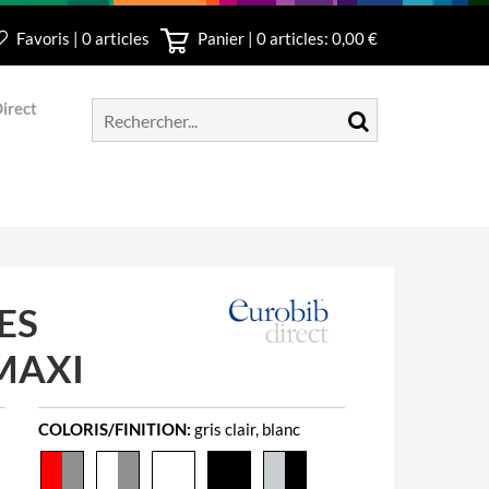
Favoris | 0 articles
Panier |
0
articles: 0,00 €
irect
ES
MAXI
COLORIS/FINITION:
gris clair, blanc