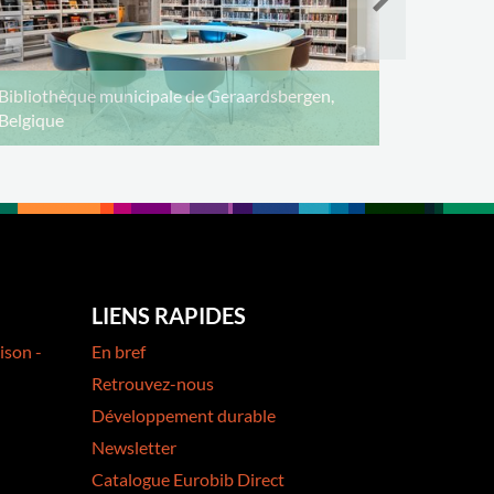
Bibliothèque municipale de Geraardsbergen,
Belgique
LIENS RAPIDES
ison -
En bref
Retrouvez-nous
Développement durable
Newsletter
Catalogue Eurobib Direct