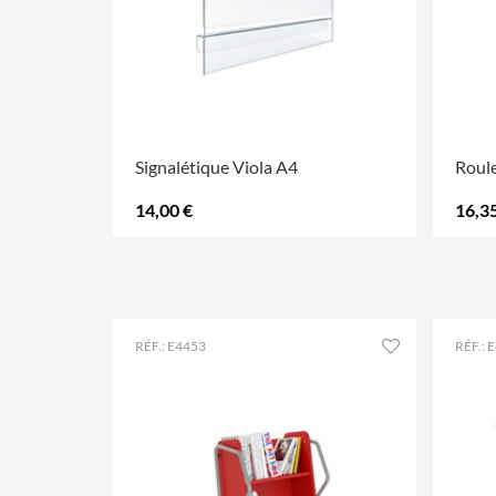
Signalétique Viola A4
Roule
14,00 €
16,35
PLUS D'OPTIONS
.
PLUS 
RÉF.: E4453
RÉF.: 