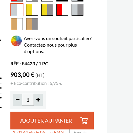
Avez-vous un souhait particulier?
s
Contactez-nous pour plus
d'options.
RÉF.: E4423 / 1 PC
903,00 €
(HT)
+ Éco-contribution : 6,95 €
AJOUTER AU PANIER
01 64 68 06 06
EMAIL
Favoris