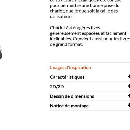
pour permettre une bonne prise du
chariot, quelle que soit la taille des
utilisateurs.
Chariot à 4 étagères fixes
généreusement espacées et facilement
inclinables. Convient aussi pour les livre
de grand format.
Images d'inspiration
Caractéristiques
2D/3D
Largeur
685 mm
Dessin de dimensions
Profondeur
2D/3D
Crossrunner Maxi 3D.dwg
661 mm
Notice de montage
Hauteur
Dessin de
1404 mm
Crossrunner
dimensions
Maxi
Coloris
Notice de
gris clair, blanc
Crossrunner
montage
Maxi
Matériaux
panneaux de particules