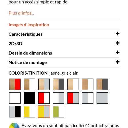
pour un accès simple et rapide.
Plus d'infos...
Images d'inspiration
Caractéristiques
2D/3D
Largeur
573 mm
Dessin de dimensions
Profondeur
2D/3D
505 mm
Halland 3D.dwg
Notice de montage
Hauteur
Dessin de dimensions
1120 mm
Halland
COLORIS/FINITION:
jaune, gris clair
Coloris
Notice de montage
jaune, gris clair
Halland
Matériaux
panneaux de particules melaminé,
acier thermolaqué
Montage à
oui
prévoir
Couleurs des
Pfleiderer U15579MP, RAL 9006
matériaux
Avez-vous un souhait particulier? Contactez-nous