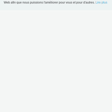
Web afin que nous puissions l'améliorer pour vous et pour d'autres.
Lire plus
Language
Login
Chariot à livres Halland - style Plus
816,00 €