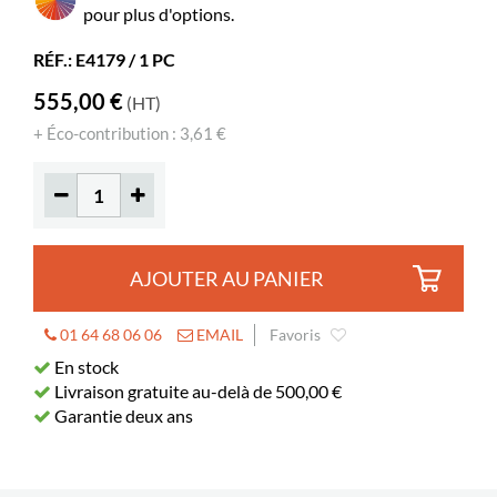
Albums
85-165
pour plus d'options.
Livres standards
55-85
RÉF.: E4179 / 1 PC
Roulettes
oui
555,00 €
(HT)
Diamètre
125 mm
+ Éco-contribution : 3,61 €
Verrouillables
2
Profondeur
185 mm
utile
Longueur utile
421 mm
AJOUTER AU PANIER
01 64 68 06 06
EMAIL
Favoris
En stock
Livraison gratuite au-delà de 500,00 €
Garantie deux ans