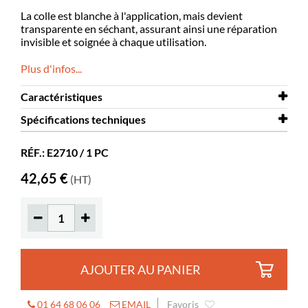
La colle est blanche à l'application, mais devient
transparente en séchant, assurant ainsi une réparation
invisible et soignée à chaque utilisation.
Plus d'infos...
Caractéristiques
Spécifications techniques
Matériaux
adhésif à base d’eau
Divers
Spécifications techniques
1 kg.
Colle pour livres
RÉF.: E2710 / 1 PC
42,65 €
(HT)
AJOUTER AU PANIER
01 64 68 06 06
EMAIL
Favoris