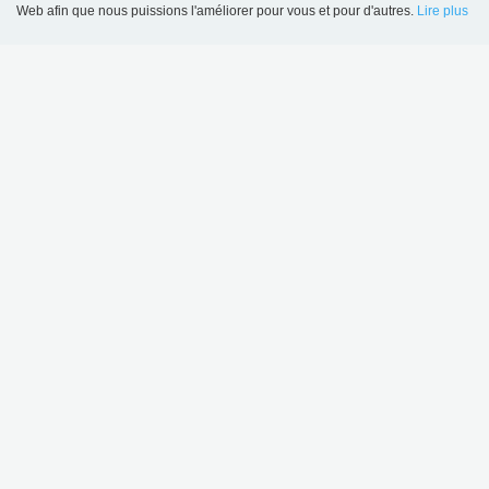
Web afin que nous puissions l'améliorer pour vous et pour d'autres.
Lire plus
Language
Login
CONTACT
BC Intérieur Sarl
6 allée Kepler
FR-77420 Champs sur Marne