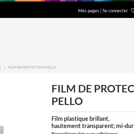
n
Recherche
L'entreprise
Contact
Mes pages | Se connecter
Accueil Général BCI
Accueil Eurobib D
01 64 68 06 06
01 86 65 59 70
S
|
FILM DE PROTECTION PELLO
FILM DE PROTE
PELLO
Film plastique brillant,
hautement transparent; mi-dur
Repositionnable avec adhérence