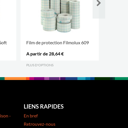
Soft
Film de protection Filmolux 609
Couvertur
feuilles
A partir de 28,64 €
214,00 €
PLUS D'OPTIONS
.
.
LIENS RAPIDES
ison -
En bref
Retrouvez-nous