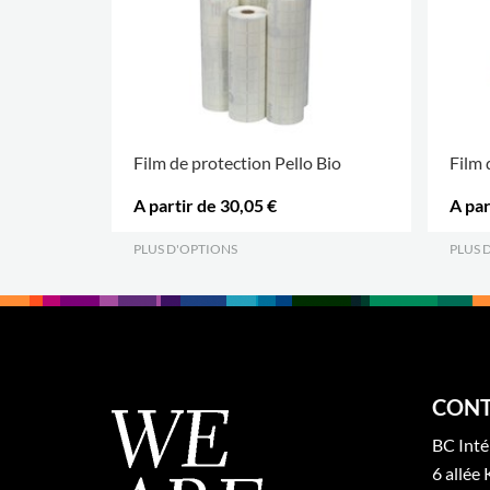
Film de protection Pello Bio
Film 
A partir de 30,05 €
A par
PLUS D'OPTIONS
.
PLUS 
CONT
BC Inté
6 allée 