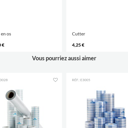
r en os
Cutter
 €
4,25 €
.
Vous pourriez aussi aimer
E3028
RÉF.: E3005