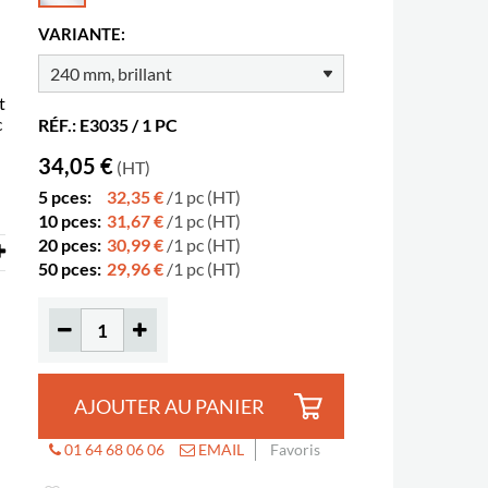
VARIANTE:
t
c
RÉF.: E3035 / 1 PC
34,05 €
(HT)
5 pces:
32,35 €
/1 pc (HT)
10 pces:
31,67 €
/1 pc (HT)
20 pces:
30,99 €
/1 pc (HT)
50 pces:
29,96 €
/1 pc (HT)
AJOUTER AU PANIER
01 64 68 06 06
EMAIL
Favoris