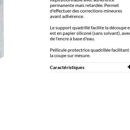
permanente mais retardée. Permet
d'effectuer des corrections mineures
avant adhérence.
Le support quadrillé facilite la découpe e
est en papier siliconé (sans solvant), ave
de l'encre à base d'eau.
Pellicule protectrice quadrillée facilitant
la coupe sur mesure.
Caractéristiques
Longueur
25 m
Largeur
240 mm
Coloris
transparent
Matériaux
PVC, Phthalate-free
Repositionnable
limité
Épaisseur
90 μm