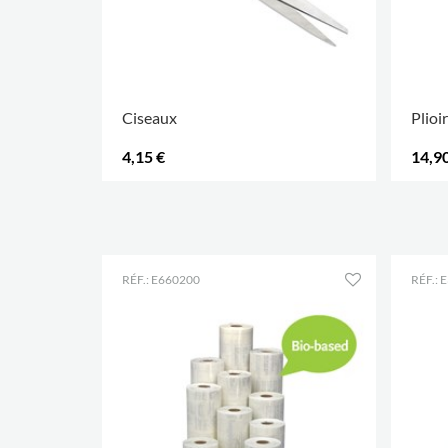
Ciseaux
Plioi
4,15 €
14,90
.
.
RÉF.: E660200
RÉF.: 