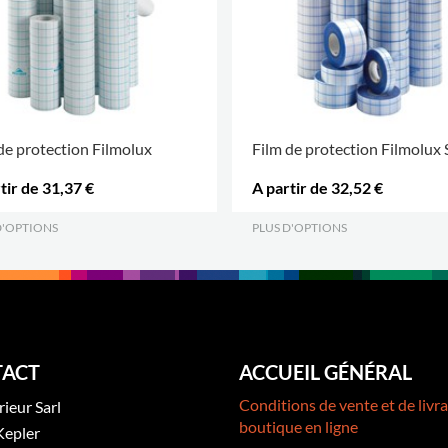
de protection Filmolux
Film de protection Filmolux 
tir de 31,37 €
A partir de 32,52 €
D'OPTIONS
.
PLUS D'OPTIONS
.
ACT
ACCUEIL GÉNÉRAL
Conditions de vente et de livra
rieur Sarl
boutique en ligne
Kepler