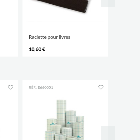
Raclette pour livres
Tapis de 
10,60 €
32,40 €
.
.
RÉF.: E660051
RÉF.: E8212