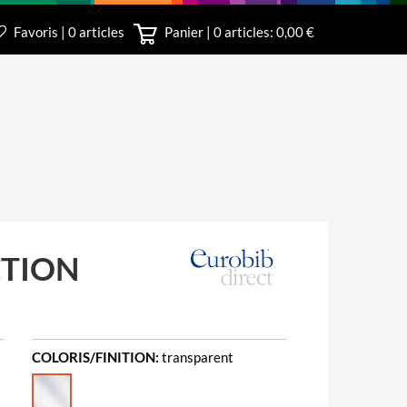
Favoris | 0 articles
Panier |
0
articles: 0,00 €
irect
CTION
COLORIS/FINITION:
transparent