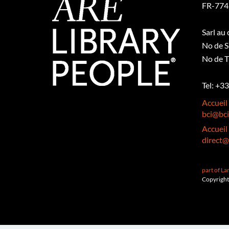
FR-774
Sarl au
No de S
No de T
Tel: +3
Accueil
bci@bci
Accueil
direct@
part of L
Copyright