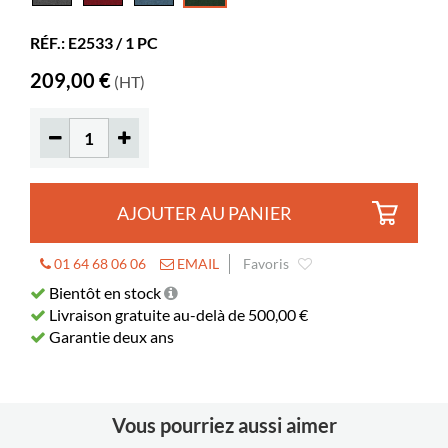
Hauteur
40 mm
RÉF.: E2533 / 1 PC
Coloris
textile vert
209,00 €
(HT)
Matériaux
tissu textile
Divers
Martindale 100000
Couleurs des matériaux
Gabriel Step Melange 68161
AJOUTER AU PANIER
01 64 68 06 06
EMAIL
Favoris
Bientôt en stock
Livraison gratuite au-delà de 500,00 €
Garantie deux ans
Vous pourriez aussi aimer