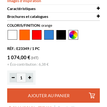
Images d'inspiration
Caractéristiques
Brochures et catalogues
Largeur
1040 mm
COLORIS/FINITION:
orange
Profondeur
Brochures et catalogues
900 mm
Fauteuil Proust
Hauteur
1050 mm
Coloris
orange
RÉF.: E23349 / 1 PC
Matériaux
plastique rotomoulé, PE
1 074,00 €
(HT)
Hauteur d’assise
390 mm
+ Éco-contribution : 6,38 €
AJOUTER AU PANIER