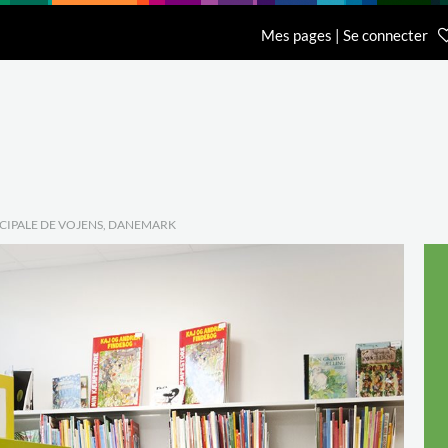
n
Recherche
L'entreprise
Contact
Mes pages | Se connecter
Accueil Général BCI
Accueil Eurobib D
01 64 68 06 06
01 86 65 59 70
CIPALE DE VOJENS, DANEMARK