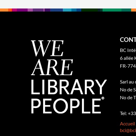
CONT
BC Inté
6 allée 
FR-774
Sarl au
No de S
No de T
Tel: +3
Accueil
bci@bci