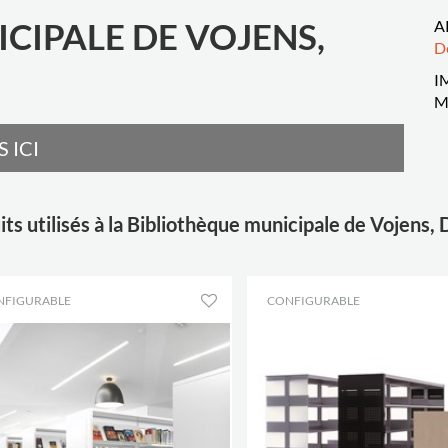
CIPALE DE VOJENS,
A
D
I
M
 ICI
ts utilisés à la Bibliothèque municipale de Vojens
NFIGURABLE
CONFIGURABLE