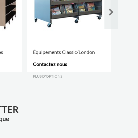
es
Équipements Classic/London
Puppy
Contactez nous
181,00
PLUS D'OPTIONS
.
TTER
èque