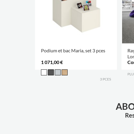
Podium et bac Maria, set 3 pces
Ray
Lo
1 071,00 €
Co
PLU
3 PCES
ABO
Res