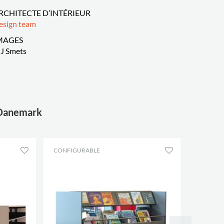
RCHITECTE D’INTÉRIEUR
esign team
MAGES
J Smets
, Danemark
CONFIGURABLE
RÉF.: E2