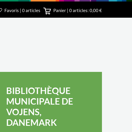
Favoris | 0 articles
Panier |
0
articles: 0,00 €
irect
BIBLIOTHÈQUE
MUNICIPALE DE
VOJENS,
DANEMARK