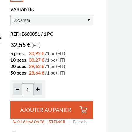
VARIANTE:
RÉF.: E660051 / 1 PC
32,55 €
(HT)
5 pces:
30,92 €
/1 pc (HT)
10 pces:
30,27 €
/1 pc (HT)
20 pces:
29,62 €
/1 pc (HT)
50 pces:
28,64 €
/1 pc (HT)
AJOUTER AU PANIER
01 64 68 06 06
EMAIL
Favoris