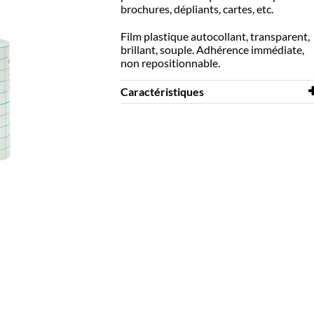
brochures, dépliants, cartes, etc.
Film plastique autocollant, transparent,
brillant, souple. Adhérence immédiate,
non repositionnable.
Caractéristiques
Longueur
25 m
Largeur
220 mm
Coloris
transparent
Matériaux
PVC
Repositionnable
non
Épaisseur
70 μm