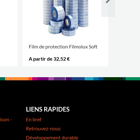
Film de protection Filmolux Soft
Film de p
A partir de 32,52 €
A partir 
PLUS D'OPTIONS
.
PLUS D'OP
LIENS RAPIDES
ison -
En bref
Retrouvez-nous
Développement durable