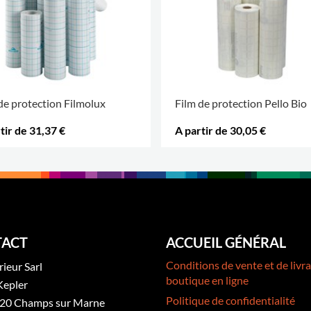
de protection Filmolux
Film de protection Pello Bio
tir de 31,37 €
A partir de 30,05 €
D'OPTIONS
.
PLUS D'OPTIONS
.
ACT
ACCUEIL GÉNÉRAL
Conditions de vente et de livra
rieur Sarl
boutique en ligne
Kepler
Politique de confidentialité
20 Champs sur Marne