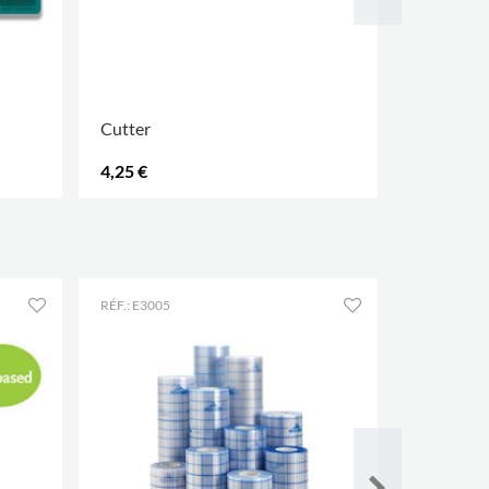
Cutter
Ciseaux
4,25 €
4,15 €
.
.
RÉF.: E3005
RÉF.: E3035