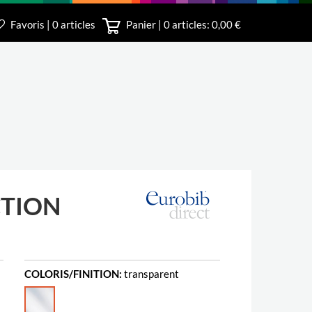
Favoris | 0 articles
Panier |
0
articles: 0,00 €
irect
CTION
COLORIS/FINITION:
transparent