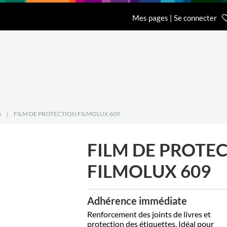
n
Recherche
L'entreprise
Contact
Mes pages | Se connecter
Accueil Général BCI
Accueil Eurobib D
01 64 68 06 06
01 86 65 59 70
S
|
FILM DE PROTECTION FILMOLUX 609
FILM DE PROTE
FILMOLUX 609
Adhérence immédiate
Renforcement des joints de livres et
protection des étiquettes. Idéal pour