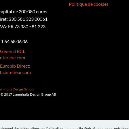
Politique de cookies
 capital de 200.080 euros
iret: 330 581 323 00061
VA: FR 73 330 581 323
3 1 64 68 06 06
 Général BCI:
nterieur.com
 Eurobib Direct:
bcinterieur.com
ammhults Design Group
 © 2017 Lammhults Design Group AB
alement des informations sur l'utilisation de notre site Web afin que nous puissions