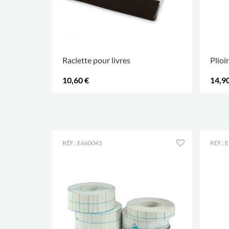
Raclette pour livres
Plioi
10,60 €
14,90
.
.
RÉF.: E660045
RÉF.: 