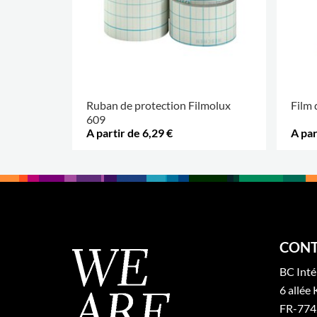
Ruban de protection Filmolux
Film 
609
A partir de 6,29 €
A par
PLUS D'OPTIONS
.
PLUS 
CONT
BC Inté
6 allée 
FR-774