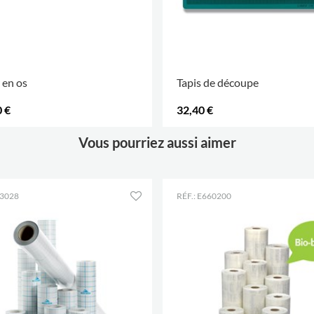
r en os
Tapis de découpe
 €
32,40 €
.
Vous pourriez aussi aimer
E3028
RÉF.: E660200