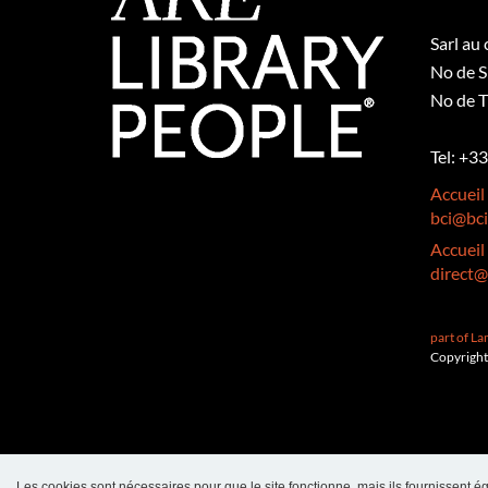
Sarl au
No de S
No de T
Tel: +3
Accueil
bci@bci
Accueil
direct@
part of L
Copyright
Les cookies sont nécessaires pour que le site fonctionne, mais ils fournissent ég