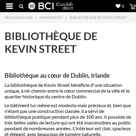
0
PAGE D'ACCUEIL
|
INSPIRATION
|
BIBLIOTHÈQUE DE KEVIN STREET
Réalisations
BIBLIOTHÈQUE DE
Produits
5
KEVIN STREET
Inspiration
Recherche
Bibliothèque au cœur de Dublin, Irlande
L'entreprise
7
La bibliothèque de Kevin Street bénéficie d'une situation
unique, à mi-chemin entre le cœur commercial de la ville et le
Contact
5
quartier historique du centre de Dublin.
Le bâtiment lui-même est modeste mais précieux et, bien que
n'étant pas une construction classée, il a servi de
bibliothèque publique pendant plus de 100 ans. Il possède de
très belles salles de lecture qui ont été inaccessibles au public
pendant de nombreuses années. L'intérieur est clair, spacieux
et élégant, avec beaucoup de lumière naturelle.