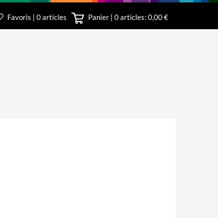
Favoris | 0 articles
Panier |
0
articles: 0,00 €
irect