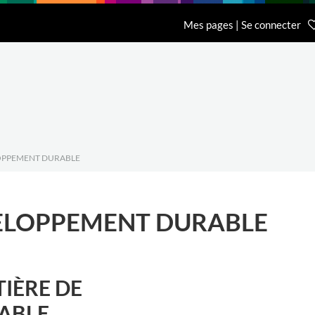
n
Recherche
L'entreprise
Contact
Mes pages | Se connecter
Accueil Général BCI
Accueil Eurobib D
01 64 68 06 06
01 86 65 59 70
OPPEMENT DURABLE
VELOPPEMENT DURABLE
TIÈRE DE
ABLE