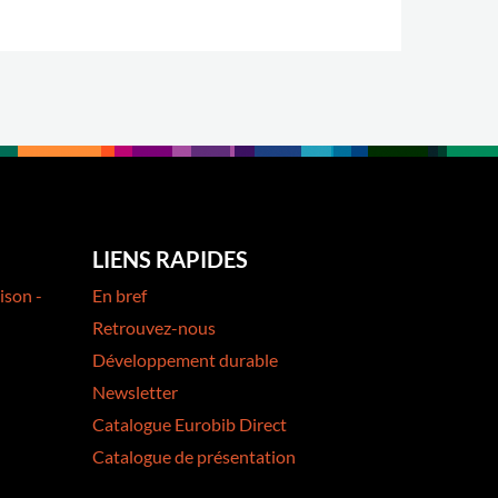
LIENS RAPIDES
ison -
En bref
Retrouvez-nous
Développement durable
Newsletter
Catalogue Eurobib Direct
Catalogue de présentation