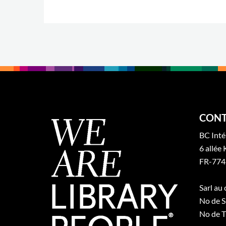
CONT
BC Inté
6 allée 
FR-774
Sarl au
No de S
No de T