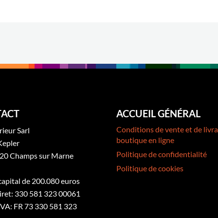
ACT
ACCUEIL GÉNÉRAL
Conditions de vente et de livra
rieur Sarl
boutique en ligne
Kepler
Politique de confidentialité
20 Champs sur Marne
Politique de cookies
 capital de 200.080 euros
iret: 330 581 323 00061
VA: FR 73 330 581 323