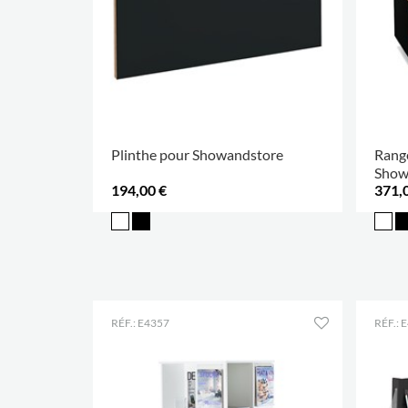
Plinthe pour Showandstore
Range
Show
194,00 €
371,
RÉF.: E4357
RÉF.: 