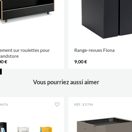
Largeur
289 mm
ment sur roulettes pour
Range-revues Fiona
andstore
00 €
9,00 €
.
Vous pourriez aussi aimer
E4476
RÉF.: E5794