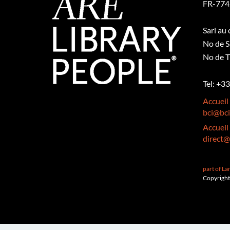
FR-774
Sarl au
No de S
No de T
Tel: +3
Accueil
bci@bci
Accueil
direct@
part of L
Copyright