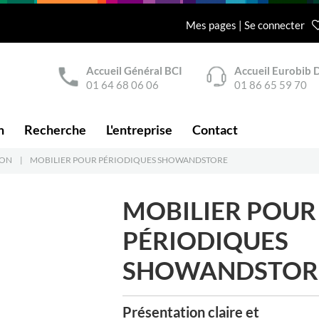
Mes pages | Se connecter
Accueil Général BCI
Accueil Eurobib D
01 64 68 06 06
01 86 65 59 70
n
Recherche
L'entreprise
Contact
ION
|
MOBILIER POUR PÉRIODIQUES SHOWANDSTORE
MOBILIER POUR
PÉRIODIQUES
SHOWANDSTOR
Présentation claire et