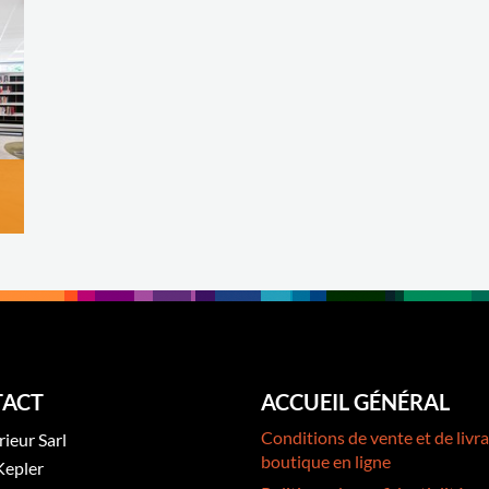
ACT
ACCUEIL GÉNÉRAL
Conditions de vente et de livra
rieur Sarl
boutique en ligne
Kepler