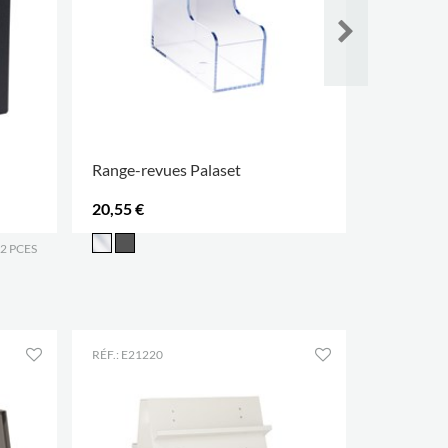
Range-revues Palaset
Range-rev
20,55 €
7,25 €
2 PCES
RÉF.: E21220
CONFIGUR