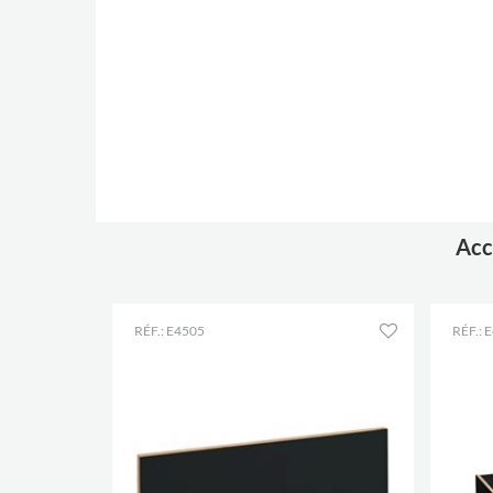
Acc
RÉF.: E4505
RÉF.: 