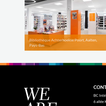
Bibliothèque Achterhoekse Poort, Aalten,
Pays-Bas
CONT
BC Inté
6 allée 