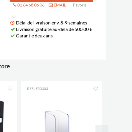
01 64 68 06 06
EMAIL
Favoris
Délai de livraison env. 8-9 semaines
Livraison gratuite au-delà de 500,00 €
Garantie deux ans
tore
RÉF.: E50303
RÉF.: E2935