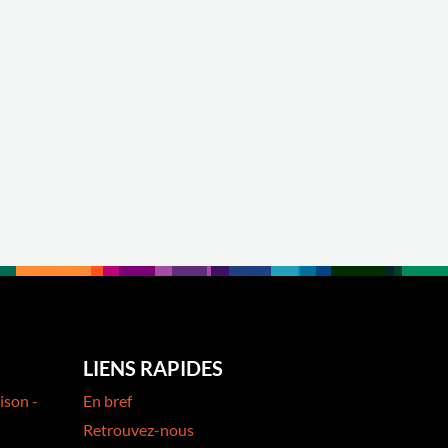
LIENS RAPIDES
ison -
En bref
Retrouvez-nous