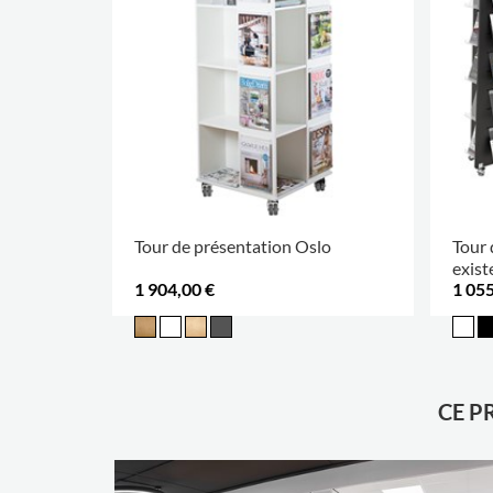
Tour de présentation Oslo
Tour 
existe
1 904,00 €
1 055
CE P