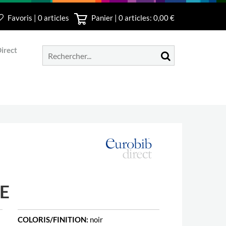
Favoris | 0 articles
Panier |
0
articles: 0,00 €
irect
E
COLORIS/FINITION:
noir