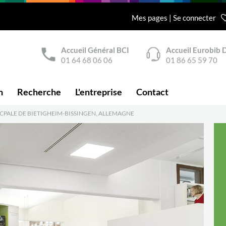
Mes pages | Se connecter
Accueil Général BCI
Accueil Eurobib D
01 64 68 06 06
01 86 65 59 70
n
Recherche
L'entreprise
Contact
PALE DE BIETIGHEIM-BISSINGEN, ALLEMAGNE