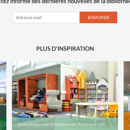
tez informé des dernières nouvelles de la biblioth
ENVOYER
PLUS D'INSPIRATION
k
Bibliothèque de Wombourne, Royaume-Uni