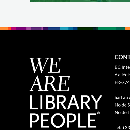
CONT
BC Inté
6 allée 
FR-774
Sarl au
No de S
No de T
Tel: +3