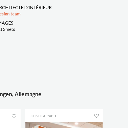
RCHITECTE D’INTÉRIEUR
esign team
MAGES
J Smets
singen, Allemagne
CONFIGURABLE
RÉF.: E4