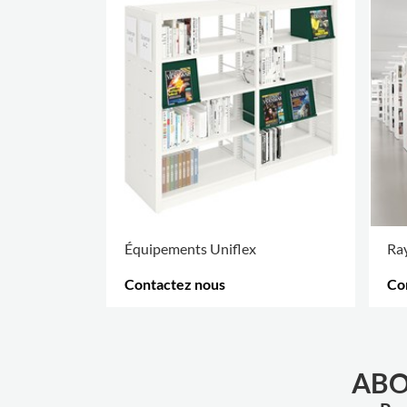
Équipements Uniflex
Ra
Contactez nous
Co
PLUS D'OPTIONS
.
PLU
ABO