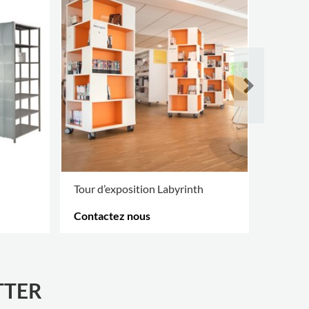
Tour d’exposition Labyrinth
Chariot
Contactez nous
807,00
PLUS D'OPTIONS
.
TTER