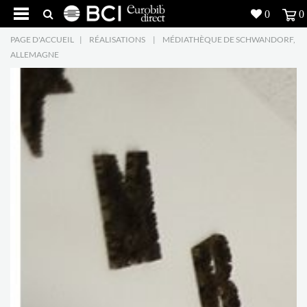
0
0
PAGE D'ACCUEIL
|
RÉALISATIONS
|
MÉDIATHÈQUE DE SCHWANDORF,
Réalisations
ALLEMAGNE
Produits
5
Inspiration
Recherche
L'entreprise
7
Contact
5