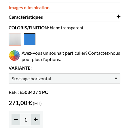
Images d'inspiration
Caractéristiques
COLORIS/FINITION:
blanc transparent
Largeur
325 mm
Profondeur
300 mm
Hauteur
345 mm
Avez-vous un souhait particulier? Contactez-nous
Coloris
blanc transparent
pour plus d'options.
Matériaux
acrylique mat, PMMA
VARIANTE:
RÉF.: E50342 / 1 PC
271,00 €
(HT)