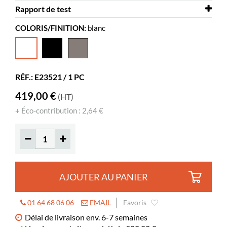
Rapport de test
Largeur
920 mm
COLORIS/FINITION:
blanc
Profondeur
Rapport de test
860 mm
Fauteuil Gumball
Hauteur
Rapport de test
650 mm
Fauteuil Gumball Senior
Coloris
blanc
RÉF.: E23521 / 1 PC
Matériaux
plastique rotomoulé, PE
419,00 €
(HT)
Hauteur d’assise
390 mm
+ Éco-contribution : 2,64 €
AJOUTER AU PANIER
01 64 68 06 06
EMAIL
Favoris
Délai de livraison env. 6-7 semaines