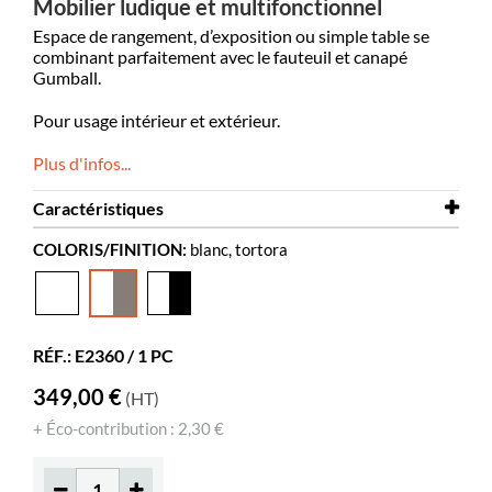
Mobilier ludique et multifonctionnel
Espace de rangement, d’exposition ou simple table se
combinant parfaitement avec le fauteuil et canapé
Gumball.
Pour usage intérieur et extérieur.
Plus d'infos...
Caractéristiques
COLORIS/FINITION:
blanc, tortora
Hauteur
330 mm
Diamètre
770 mm
Coloris
blanc, tortora
RÉF.: E2360 / 1 PC
Matériaux
plastique rotomoulé, PE
349,00 €
(HT)
+ Éco-contribution : 2,30 €