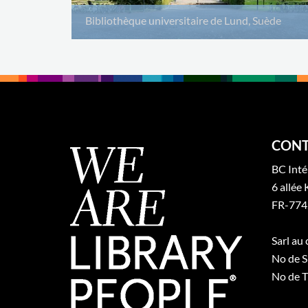
Bibliothèque universitaire de Lund, Suède
CONT
BC Inté
6 allée 
FR-774
Sarl au
No de S
No de T