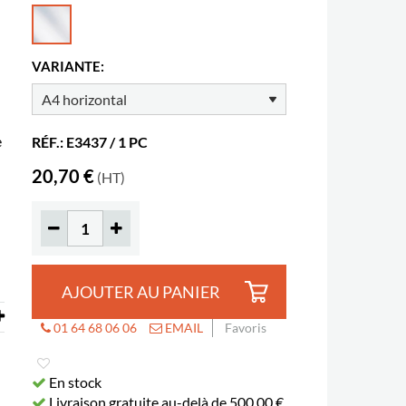
VARIANTE:
e
RÉF.: E3437 / 1 PC
20,70 €
(HT)
AJOUTER AU PANIER
01 64 68 06 06
EMAIL
Favoris
En stock
Livraison gratuite au-delà de 500,00 €