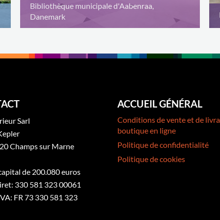
Bibliothèque municipale d'Aabenraa,
Danemark
ACT
ACCUEIL GÉNÉRAL
Conditions de vente et de livra
rieur Sarl
boutique en ligne
Kepler
Politique de confidentialité
20 Champs sur Marne
Politique de cookies
 capital de 200.080 euros
iret: 330 581 323 00061
VA: FR 73 330 581 323