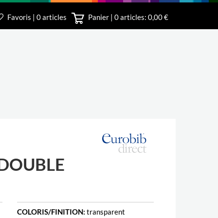
Favoris | 0 articles
Panier |
0
articles: 0,00 €
irect
 DOUBLE
COLORIS/FINITION:
transparent