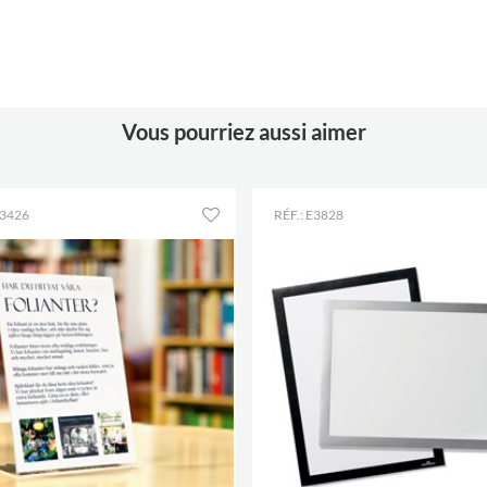
Hauteur
212 mm
Coloris
transparent
Matériaux
acrylique transparent,
PMMA
Vous pourriez aussi aimer
E3426
RÉF.: E3828