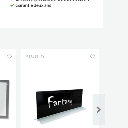
Garantie deux ans
RÉF.: E3476
RÉF.: E3454