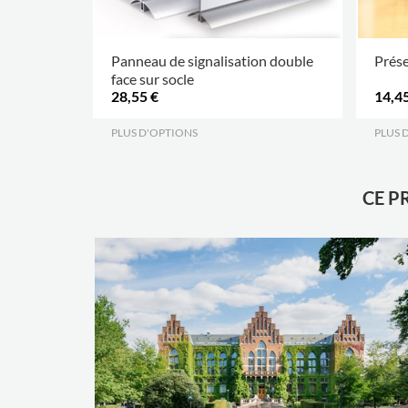
Panneau de signalisation double
Prése
face sur socle
28,55 €
14,45
PLUS D'OPTIONS
.
PLUS 
CE P