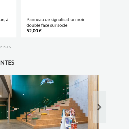
ue, à
Panneau de signalisation noir
porte-titr
double face sur socle
diff.
52,00 €
17,95 €
.
PLUS D'OP
2 PCES
ANTES
Bibliothè