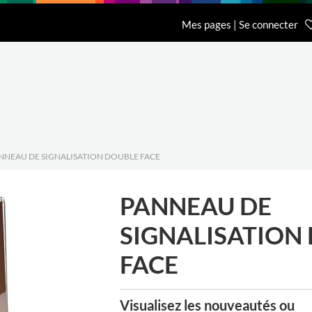
n
Recherche
L'entreprise
Contact
Mes pages | Se connecter
Accueil Général BCI
Accueil Eurobib D
01 64 68 06 06
01 86 65 59 70
NNEAU DE SIGNALISATION DOUBLE FACE
PANNEAU DE
SIGNALISATION
FACE
Visualisez les nouveautés ou