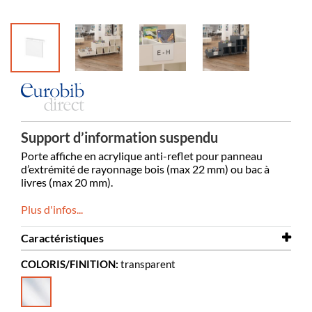
Support d’information suspendu
Porte affiche en acrylique anti-reflet pour panneau
d’extrémité de rayonnage bois (max 22 mm) ou bac à
livres (max 20 mm).
Plus d'infos...
Caractéristiques
COLORIS/FINITION:
transparent
Largeur
210 mm
Hauteur
158 mm