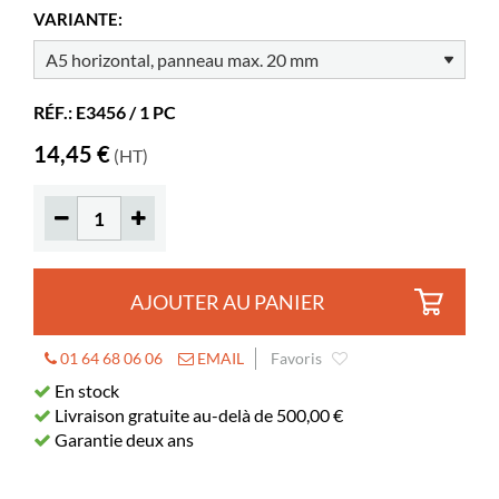
Coloris
transparent
VARIANTE:
Matériaux
acrylique transparent, PMMA
Divers
Epaisseur du panneau: Max. 20 mm
RÉF.: E3456 / 1 PC
14,45 €
(HT)
AJOUTER AU PANIER
01 64 68 06 06
EMAIL
Favoris
En stock
Livraison gratuite au-delà de 500,00 €
Garantie deux ans